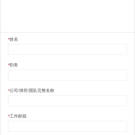
姓名
*
职务
*
公司/律所/团队完整名称
*
工作邮箱
*